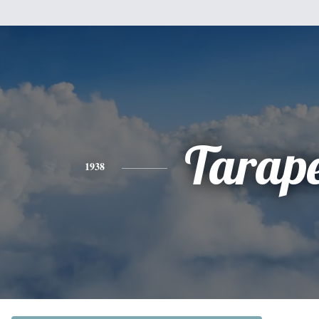
Tarap
1938