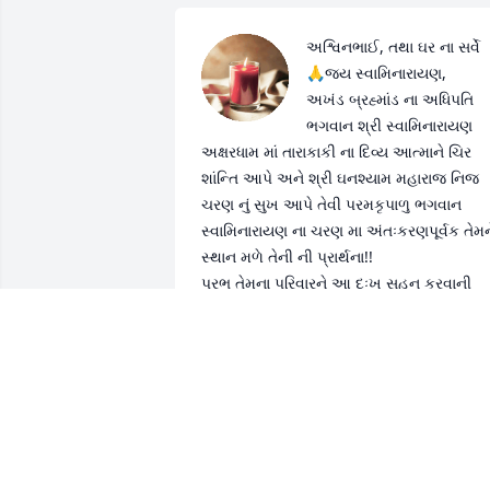
અશ્વિનભાઈ, તથા ઘર ના સર્વે 

🙏જય સ્વામિનારાયણ,

અખંડ બ્રહ્માંડ ના અધિપતિ 
ભગવાન શ્રી સ્વામિનારાયણ 
અક્ષરધામ માં તારાકાકી ના દિવ્ય આત્માને ચિર 
શાંન્તિ આપે અને શ્રી ઘનશ્યામ મહારાજ નિજ 
ચરણ નું સુખ આપે તેવી પરમકૃપાળુ ભગવાન 
સ્વામિનારાયણ ના ચરણ મા અંતઃકરણપૂર્વક તેમને
સ્થાન મળે તેની ની પ્રાર્થના!!

પ્રભુ તેમના પરિવારને આ દુઃખ સહન કરવાની 
શક્તિ આપે એજ પ્રાર્થના…🙏

દીપન હસમુખભાઈ પટેલ 

💐🙏 ૐ શાંતિ શાંતિ 🙏

🙏 જય સ્વામિનારાયણ 🙏💐
DIPAN PATEL
Dec 19, 2025