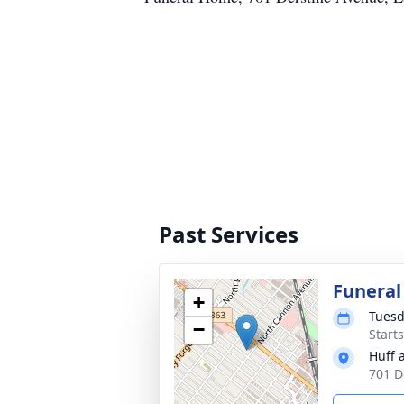
Past Services
Funeral
+
Tuesd
−
Start
Huff 
701 D