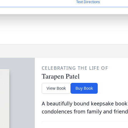
Text Directions
CELEBRATING THE LIFE OF
Tarapen Patel
View Book
Buy Book
A beautifully bound keepsake book
condolences from family and friend